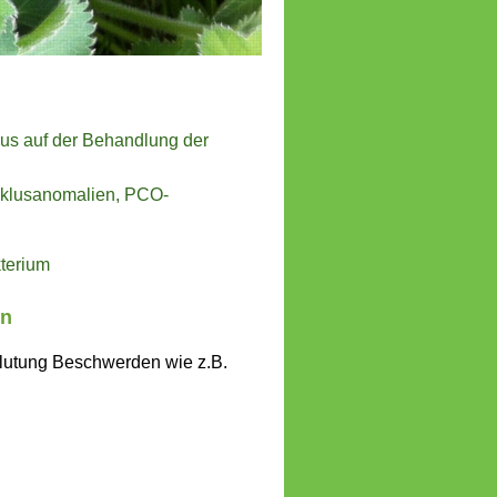
kus auf der Behandlung der
yklusanomalien
, PCO-
terium
en
blutung Beschwerden wie z.B.