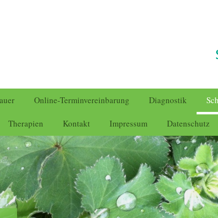
hauer
Online-Terminvereinbarung
Diagnostik
Sc
Therapien
Kontakt
Impressum
Datenschutz