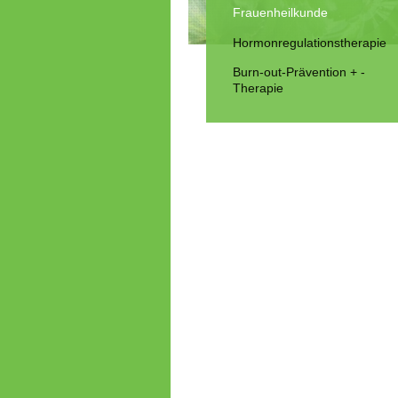
Frauenheilkunde
Hormonregulationstherapie
Burn-out-Prävention + -
Therapie